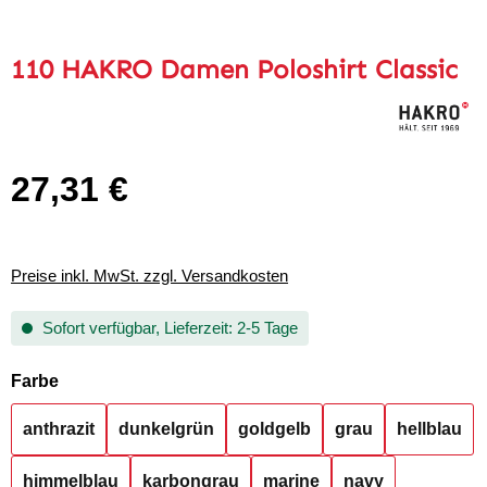
110 HAKRO Damen Poloshirt Classic
27,31 €
Regulärer Preis:
Preise inkl. MwSt. zzgl. Versandkosten
Sofort verfügbar, Lieferzeit: 2-5 Tage
auswählen
Farbe
anthrazit
dunkelgrün
goldgelb
grau
hellblau
himmelblau
karbongrau
marine
navy