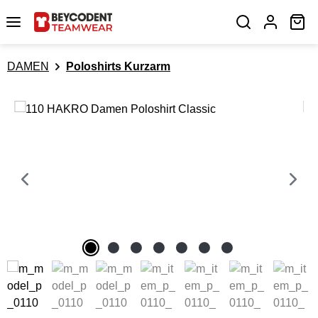
Zum Hauptinhalt springen
Wa
DAMEN
Poloshirts Kurzarm
Bildergalerie überspringen