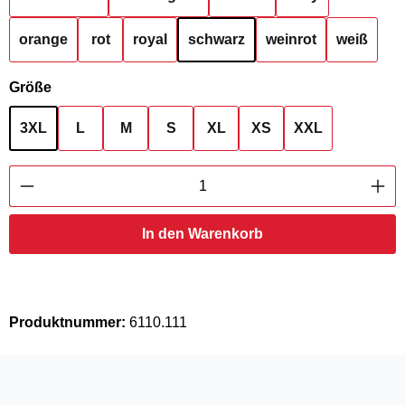
orange
rot
royal
schwarz
weinrot
weiß
auswählen
Größe
3XL
L
M
S
XL
XS
XXL
Produkt Anzahl: Gib den gewünschten Wert ei
In den Warenkorb
Produktnummer:
6110.111